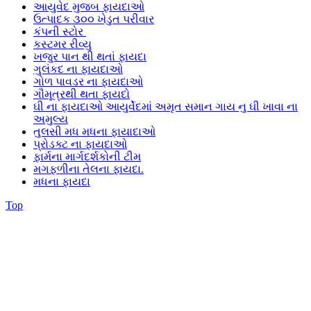
આયુવેદ મુજબ ફાયદાઓ
ઉત્પાદક ૩૦૦ ખેડુત પરીવાર
કંપની સ્ટોર
કસ્ટમર રીવ્યુ
ખજુર પાન થી થતાં ફાયદા
ગુલંકદ ના ફાયદાઓ
ગોળ પાવડર ના ફાયદાઓ
ગૌમૂત્રથી થતા ફાયદો
ઘી ના ફાયદાઓ આયુર્વેદમાં અમૃત સમાન ગાય નુ ઘી ખાવા ના
અમુલ્ય
તુલસી મધ મધના ફાયાદાઓ
પ્રોડક્ટ ના ફાયદાઓ
ફાર્મના માર્ગદર્શકોની ટીમ
મગફળીના તેલના ફાયદા.
મધના ફાયદા
Top