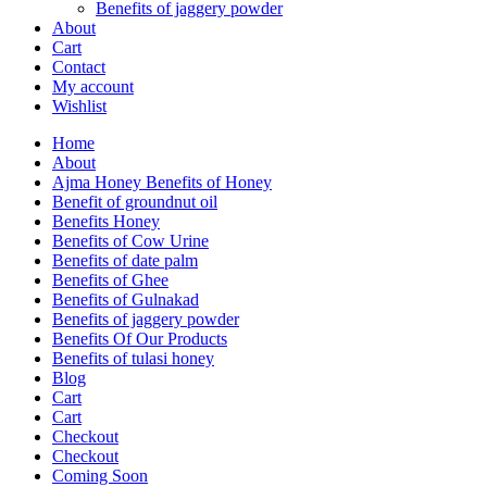
Benefits of jaggery powder
About
Cart
Contact
My account
Wishlist
Home
About
Ajma Honey Benefits of Honey
Benefit of groundnut oil
Benefits Honey
Benefits of Cow Urine
Benefits of date palm
Benefits of Ghee
Benefits of Gulnakad
Benefits of jaggery powder
Benefits Of Our Products
Benefits of tulasi honey
Blog
Cart
Cart
Checkout
Checkout
Coming Soon