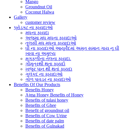
Mango
Groundnut Oil
Coconut Halwa
Gallery
customer review
પ્રોડક્ટ ના ફાયદાઓ
મધના ફાયદા
અજમા મધ મધના ફાયદાઓ
તુલસી મધ મધના ફાયાદાઓ
ઘી ના ફાયદાઓ આયુર્વેદમાં અમૃત સમાન ગાય નુ ઘી
ખાવા ના અમુલ્ય
મગફળીના તેલના ફાયદા.
ગૌમૂત્રથી થતા ફાયદો
ખજુર પાન થી થતાં ફાયદા
ગુલંકદ ના ફાયદાઓ
ગોળ પાવડર ના ફાયદાઓ
Benefits Of Our Products
Benefits Honey
Ajma Honey Benefits of Honey
Benefits of tulasi honey
Benefits of Ghee
Benefit of groundnut oil
Benefits of Cow Urine
Benefits of date palm
Benefits of Gulnakad