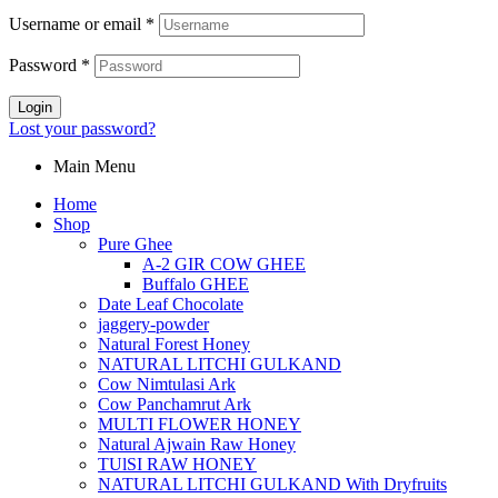
Username or email
*
Password
*
Login
Lost your password?
Main Menu
Home
Shop
Pure Ghee
A-2 GIR COW GHEE
Buffalo GHEE
Date Leaf Chocolate
jaggery-powder
Natural Forest Honey
NATURAL LITCHI GULKAND
Cow Nimtulasi Ark
Cow Panchamrut Ark
MULTI FLOWER HONEY
Natural Ajwain Raw Honey
TUlSI RAW HONEY
NATURAL LITCHI GULKAND With Dryfruits