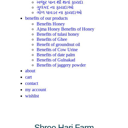
ખજુર પાન થી થતાં ફાયદા
ગુલંકદ ના ફાયદાઓ
ગોળ પાવડર ના ફાયદાઓ
benefits of our products
Benefits Honey
Ajma Honey Benefits of Honey
Benefits of tulasi honey
Benefits of Ghee
Benefit of groundnut oil
Benefits of Cow Urine
Benefits of date palm
Benefits of Gulnakad
Benefits of jaggery powder
about
cart
contact
my account
wishlist
Shree Hari Farm