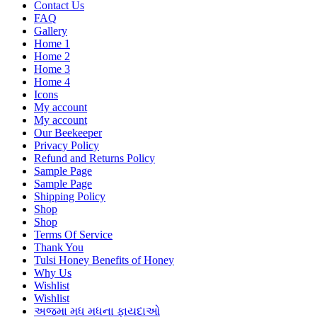
Contact Us
FAQ
Gallery
Home 1
Home 2
Home 3
Home 4
Icons
My account
My account
Our Beekeeper
Privacy Policy
Refund and Returns Policy
Sample Page
Sample Page
Shipping Policy
Shop
Shop
Terms Of Service
Thank You
Tulsi Honey Benefits of Honey
Why Us
Wishlist
Wishlist
અજમા મધ મધના ફાયદાઓ