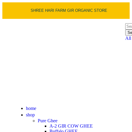
SHREE HARI FARM GIR ORGANIC STORE
Se
All
home
shop
Pure Ghee
A-2 GIR COW GHEE
Buffalo GHEE