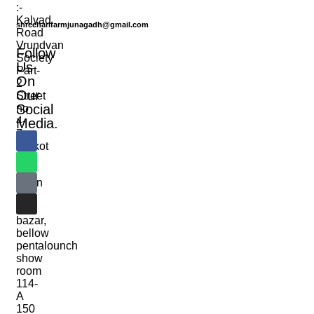
:-
Kalvad
shreeharifarmjunagadh@gmail.com
Road
Vrundvan
Follow
Society
Us
Part-
On
2
Our
Street
Social
no
4-
Media.
7
Rajkot
(2)
Iscon
Mall
Big
bazar,
bellow
pentalounch
show
room
114-
A
150