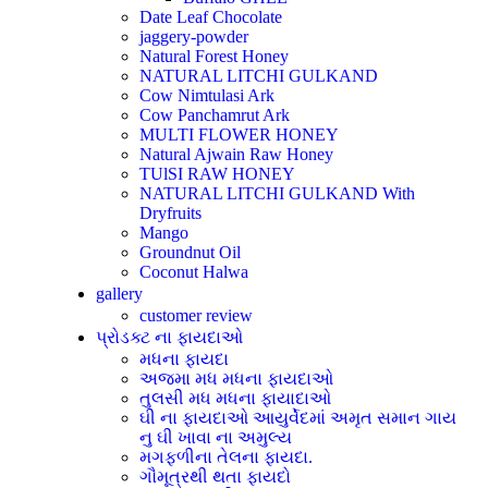
Date Leaf Chocolate
jaggery-powder
Natural Forest Honey
NATURAL LITCHI GULKAND
Cow Nimtulasi Ark
Cow Panchamrut Ark
MULTI FLOWER HONEY
Natural Ajwain Raw Honey
TUlSI RAW HONEY
NATURAL LITCHI GULKAND With
Dryfruits
Mango
Groundnut Oil
Coconut Halwa
gallery
customer review
પ્રોડક્ટ ના ફાયદાઓ
મધના ફાયદા
અજમા મધ મધના ફાયદાઓ
તુલસી મધ મધના ફાયાદાઓ
ઘી ના ફાયદાઓ આયુર્વેદમાં અમૃત સમાન ગાય
નુ ઘી ખાવા ના અમુલ્ય
મગફળીના તેલના ફાયદા.
ગૌમૂત્રથી થતા ફાયદો